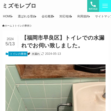
ミズモレプロ
無料相談
HOME
選ばれる理由
会社概要
対応地域
利用規約
サイトマッ
ホーム
トイレの事例
【福岡市早良区】トイレでの水漏
2024
5/13
れでお伺い致しました。
2024-05-13
トイレの事例
水漏れ