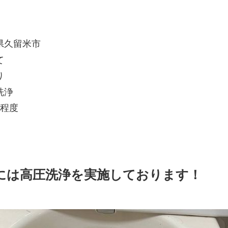
県久留米市
て
り
洗浄
間程度
には高圧洗浄を実施しております！