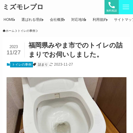
ミズモレプロ
無料相談
HOME
選ばれる理由
会社概要
対応地域
利用規約
サイトマッ
ホーム
トイレの事例
福岡県みやま市でのトイレの詰
2023
11/27
まりでお伺いしました。
2023-11-27
トイレの事例
詰まり