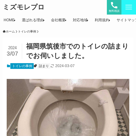
ミズモレプロ
無料相談
HOME
選ばれる理由
会社概要
対応地域
利用規約
サイトマッ
ホーム
トイレの事例
福岡県筑後市でのトイレの詰まり
2024
3/07
でお伺いしました。
2024-03-07
トイレの事例
詰まり