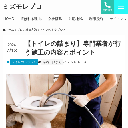
ミズモレプロ
無料相談
HOME
選ばれる理由
会社概要
対応地域
利用規約
サイトマッ
ホーム
プロの解決方法
トイレのトラブル
【トイレの詰まり】専門業者が行
2024
7/13
う施工の内容とポイント
2024-07-13
トイレのトラブル
業者
詰まり