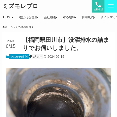
ミズモレプロ
無料相談
HOME
選ばれる理由
会社概要
対応地域
利用規約
サイトマッ
ホーム
その他の事例
【福岡県田川市】洗濯排水の詰ま
2024
6/15
りでお伺いしました。
2024-06-15
その他の事例
詰まり