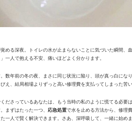
が覚める深夜。トイレの水が止まらないことに気づいた瞬間、
…」一人で抱える不安、痛いほどよく分かります。
す。数年前の冬の夜、まさに同じ状況に陥り、頭が真っ白にな
おびえ、結局相場よりずっと高い修理費を支払ってしまった苦
でくださっているあなたは、もう当時の私のように慌てる必要
す。まずはたった一つ、
応急処置
で水を止める方法から、修理
なた一人で賢く解決できます。さあ、深呼吸して、一緒に始め