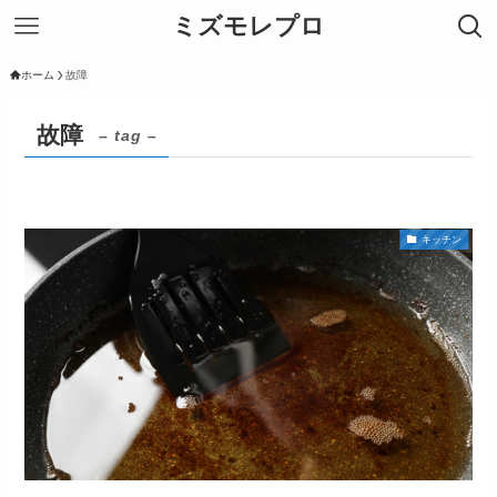
ミズモレプロ
ホーム
故障
故障
– tag –
キッチン