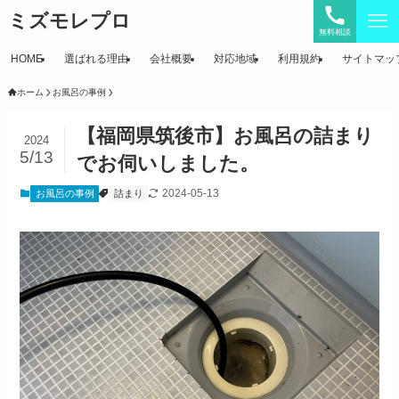
ミズモレプロ
無料相談
HOME
選ばれる理由
会社概要
対応地域
利用規約
サイトマッ
ホーム
お風呂の事例
【福岡県筑後市】お風呂の詰まり
2024
5/13
でお伺いしました。
2024-05-13
お風呂の事例
詰まり